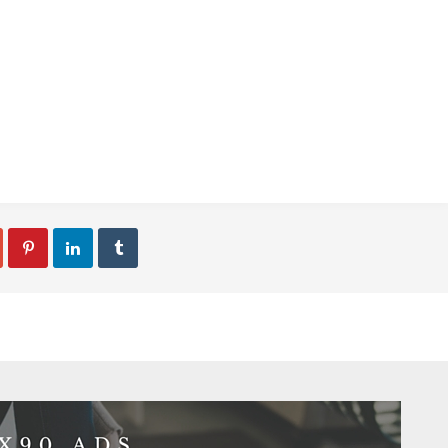


