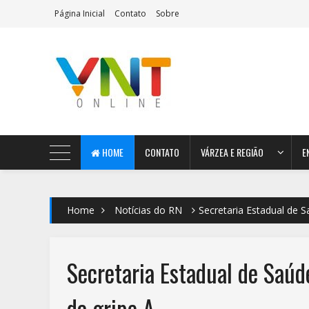
Página Inicial
Contato
Sobre
AeroMag Blogger Template
HOME
CONTATO
VÁRZEA E REGIÃO
E
Home
Notícias do RN
Secretaria Estadual de S
Secretaria Estadual de Saúd
da gripe A