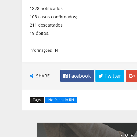
1878 notificados;
108 casos confirmados;
211 descartados;
19 óbitos.
Informações TN
SHARE
 Facebook
 Twitter

Tags
Notícias do RN