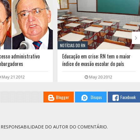

NOTÍCIAS DO RN
cesso administrativo
Educação em crise: RN tem o maior
mbargadores
índice de evasão escolar do país
May 21 2012
May 20 2012
Blogger
Disqus
Facebook
A RESPONSABILIDADE DO AUTOR DO COMENTÁRIO.