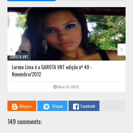
// THATS WHAT YOU MIGHT BE LOOKING FOR


GAROTA VNT
Rayanne Oliveira é a GAROTA VNT edição nº 48 -
Outubro/2012
Sep 30 2012
Blogger
Disqus
Facebook
149 comments: