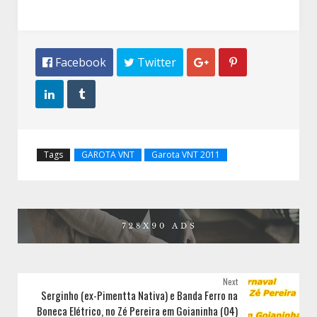
 Facebook
 Twitter




Tags
GAROTA VNT
Garota VNT 2011
Next
Serginho (ex-Pimentta Nativa) e Banda Ferro na
Boneca Elétrico, no Zé Pereira em Goianinha (04)