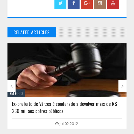
RELATED ARTICLES
// THATS WHAT YOU MIGHT BE LOOKING FOR


EM FOCO
Ex-prefeito de Várzea é condenado a devolver mais de R$
260 mil aos cofres públicos
Jul 02 2012