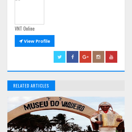
VNT Online

View Profile
RELATED ARTICLES
// THATS WHAT YOU MIGHT BE LOOKING FOR