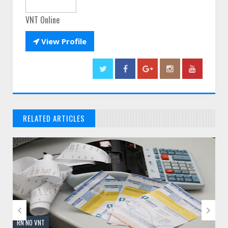
VNT Online

View Profile
RELATED ARTICLES
// THATS WHAT YOU MIGHT BE LOOKING FOR


NATAL