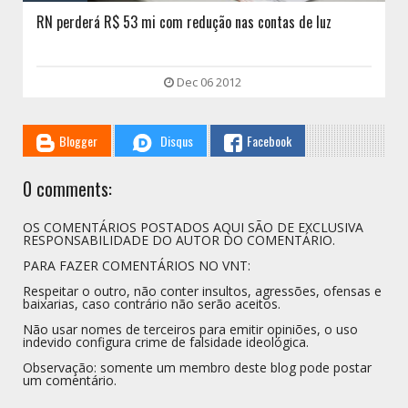
ão nas contas de luz
Polícia do RN faz operação para prend
cartão de crédito
 2012
Dec 06 2012
Blogger
Disqus
Facebook
0 comments:
OS COMENTÁRIOS POSTADOS AQUI SÃO DE EXCLUSIVA
RESPONSABILIDADE DO AUTOR DO COMENTÁRIO.
PARA FAZER COMENTÁRIOS NO VNT:
Respeitar o outro, não conter insultos, agressões, ofensas e
baixarias, caso contrário não serão aceitos.
Não usar nomes de terceiros para emitir opiniões, o uso
indevido configura crime de falsidade ideológica.
Observação: somente um membro deste blog pode postar
um comentário.