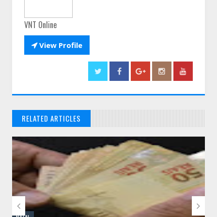
VNT Online

View Profile
RELATED ARTICLES
// THATS WHAT YOU MIGHT BE LOOKING FOR

