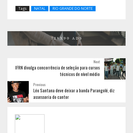
Tags
NATAL
RIO GRANDE DO NORTE
Next
IFRN divulga concorrência de seleção para cursos
técnicos de nível médio
Previous
Léo Santana deve deixar a banda Parangolé, diz
assessoria do cantor