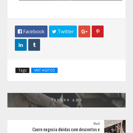
 Facebook
 Twitter




Tags
VNT AGITOS
Next
Caern negocia dívidas com descontos e