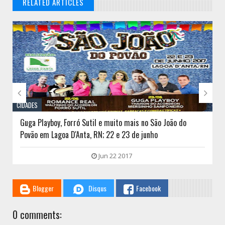
RELATED ARTICLES
// THATS WHAT YOU MIGHT BE LOOKING FOR


CIDADES
Guga Playboy, Forró Sutil e muito mais no São João do
Povão em Lagoa D'Anta, RN; 22 e 23 de junho
Jun 22 2017
Blogger
Disqus
Facebook
0 comments: