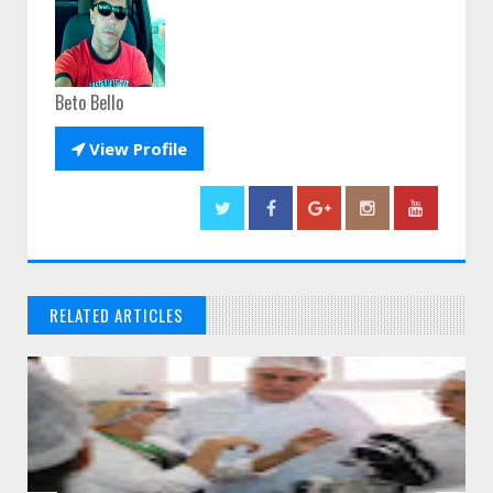
Beto Bello

View Profile
RELATED ARTICLES
// THATS WHAT YOU MIGHT BE LOOKING FOR