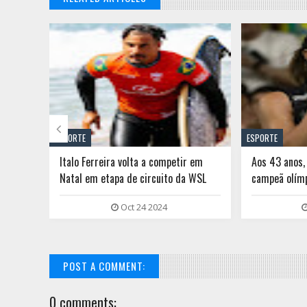

ESPORTE
ESPORTE
tulo
Italo Ferreira volta a competir em
Aos 43 anos,
do
Natal em etapa de circuito da WSL
campeã olím
Oct 24 2024
POST A COMMENT:
0 comments: