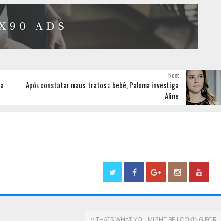
Next
da
Após constatar maus-tratos a bebê, Paloma investiga
Aline
// THATS WHAT YOU MIGHT BE LOOKING FOR