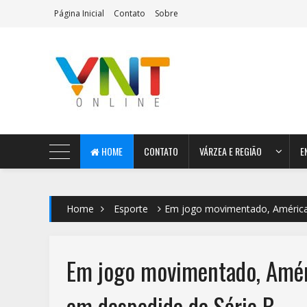
Página Inicial
Contato
Sobre
AeroMag Blogger Template
HOME
CONTATO
VÁRZEA E REGIÃO
E
Home
Esporte
Em jogo movimentado, América
Em jogo movimentado, Amér
em despedida da Série B