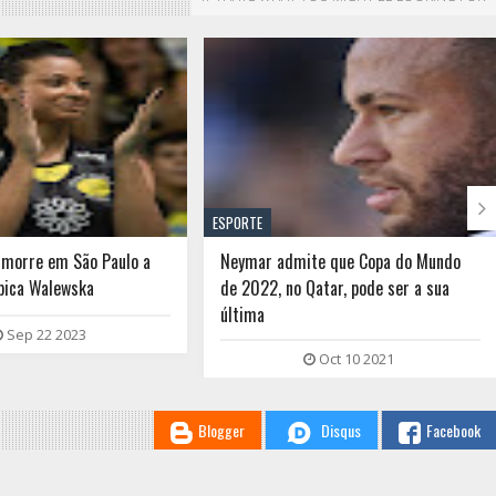

ESPORTE
 morre em São Paulo a
Neymar admite que Copa do Mundo
pica Walewska
de 2022, no Qatar, pode ser a sua
última
Sep 22 2023
Oct 10 2021
Blogger
Disqus
Facebook