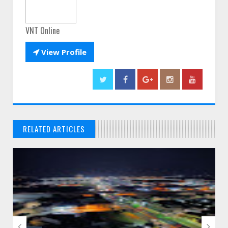
VNT Online

View Profile
RELATED ARTICLES
// THATS WHAT YOU MIGHT BE LOOKING FOR

