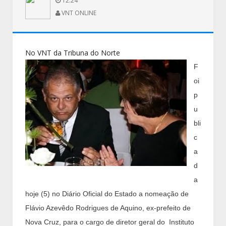
12:24
VNT ONLINE
No VNT da Tribuna do Norte
F
oi
p
u
bli
c
a
d
a
hoje (5) no Diário Oficial do Estado a nomeação de
Flávio Azevêdo Rodrigues de Aquino, ex-prefeito de
Nova Cruz, para o cargo de diretor geral do Instituto