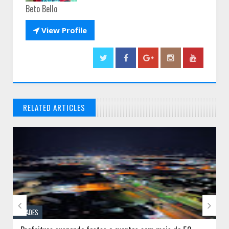
Beto Bello

View Profile
RELATED ARTICLES
// THATS WHAT YOU MIGHT BE LOOKING FOR


CIDADES