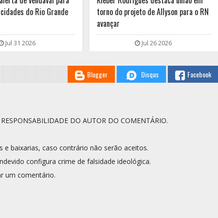
alerta de vendaval para
Kleber Rodrigues destaca união em
 cidades do Rio Grande
torno do projeto de Allyson para o RN
avançar
Jul 31 2026
Jul 26 2026
Blogger
Disqus
Facebook
A RESPONSABILIDADE DO AUTOR DO COMENTÁRIO.
s e baixarias, caso contrário não serão aceitos.
ndevido configura crime de falsidade ideológica.
r um comentário.