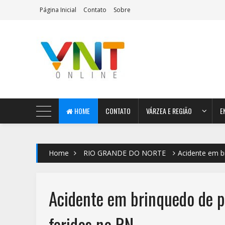
Página Inicial
Contato
Sobre
AeroMag Blogger Template
HOME
CONTATO
VÁRZEA E REGIÃO
E
Home
RIO GRANDE DO NORTE
Acidente em b
Acidente em brinquedo de pa
feridos no RN