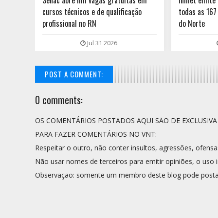
a nas
Senac abre mil vagas gratuitas em
Inmet emite 
eja
cursos técnicos e de qualificação
todas as 167
profissional no RN
do Norte
Jul 31 2026
POST A COMMENT:
0 comments:
OS COMENTÁRIOS POSTADOS AQUI SÃO DE EXCLUSIV
PARA FAZER COMENTÁRIOS NO VNT:
Respeitar o outro, não conter insultos, agressões, ofensa
Não usar nomes de terceiros para emitir opiniões, o uso i
Observação: somente um membro deste blog pode posta