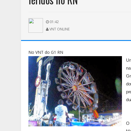
01:42
VNT ONLINE
No VNT do G1 RN
Um
na
Gr
do
pr
du
O 