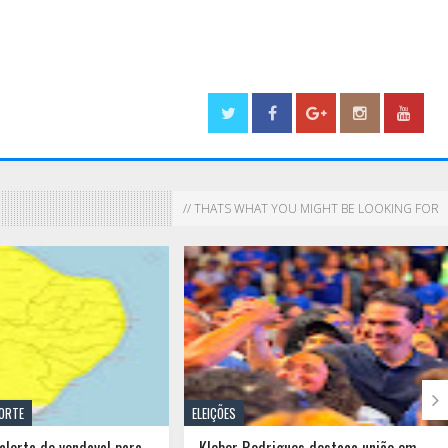
// THATS WHAT YOU MIGHT BE LOOKING FOR

NORTE
ELEIÇÕES