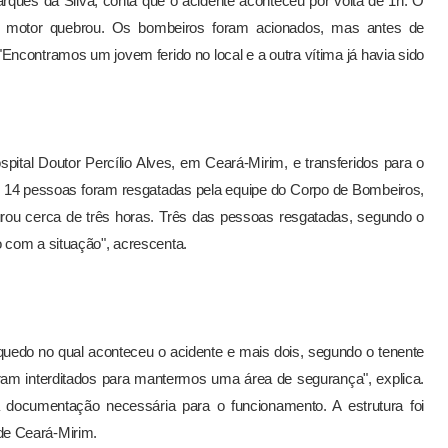
rques da Silva, conta que o acidente aconteceu por volta de 1h. O
 o motor quebrou. Os bombeiros foram acionados, mas antes de
Encontramos um jovem ferido no local e a outra vítima já havia sido
pital Doutor Percílio Alves, em Ceará-Mirim, e transferidos para o
al 14 pessoas foram resgatadas pela equipe do Corpo de Bombeiros,
rou cerca de três horas. Três das pessoas resgatadas, segundo o
 com a situação", acrescenta.
nquedo no qual aconteceu o acidente e mais dois, segundo o tenente
am interditados para mantermos uma área de segurança", explica.
documentação necessária para o funcionamento. A estrutura foi
de Ceará-Mirim.