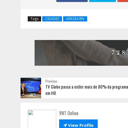
Tags
CIDADES
VÁRZEA/RN
Previous
TV Globo passa a exibir mais de 80% da program
em HD
VNT Online

View Profile