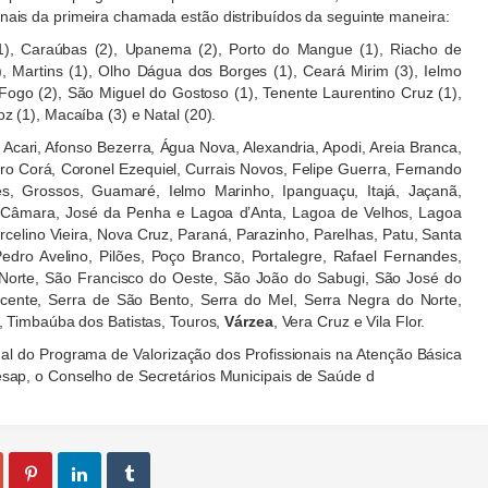
ais da primeira chamada estão distribuídos da seguinte maneira:
1), Caraúbas (2), Upanema (2), Porto do Mangue (1), Riacho de
), Martins (1), Olho Dágua dos Borges (1), Ceará Mirim (3), Ielmo
 Fogo (2), São Miguel do Gostoso (1), Tenente Laurentino Cruz (1),
z (1), Macaíba (3) e Natal (20).
Acari, Afonso Bezerra, Água Nova, Alexandria, Apodi, Areia Branca,
o Corá, Coronel Ezequiel, Currais Novos, Felipe Guerra, Fernando
s, Grossos, Guamaré, Ielmo Marinho, Ipanguaçu, Itajá, Jaçanã,
o Câmara, José da Penha e Lagoa d’Anta, Lagoa de Velhos, Lagoa
elino Vieira, Nova Cruz, Paraná, Parazinho, Parelhas, Patu, Santa
dro Avelino, Pilões, Poço Branco, Portalegre, Rafael Fernandes,
Norte, São Francisco do Oeste, São João do Sabugi, São José do
cente, Serra de São Bento, Serra do Mel, Serra Negra do Norte,
, Timbaúba dos Batistas, Touros,
Várzea
, Vera Cruz e Vila Flor.
 do Programa de Valorização dos Profissionais na Atenção Básica
sap, o Conselho de Secretários Municipais de Saúde d


