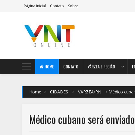
Página Inicial
Contato
Sobre
AeroMag Blogger Template
HOME
CONTATO
VÁRZEA E REGIÃO
E
Home
CIDADES
VÁRZEA/RN
Médico cuban
Médico cubano será enviado