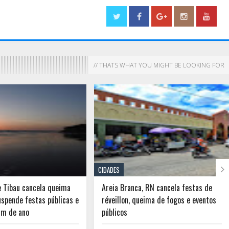
// THATS WHAT YOU MIGHT BE LOOKING FOR

CIDADES
e Tibau cancela queima
Areia Branca, RN cancela festas de
uspende festas públicas e
réveillon, queima de fogos e eventos
fim de ano
públicos