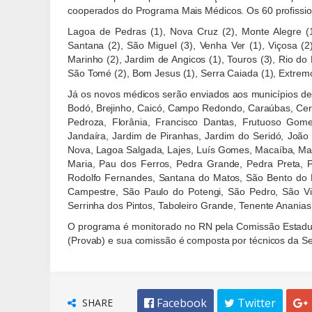
cooperados do Programa Mais Médicos. Os 60 profission
Lagoa de Pedras (1), Nova Cruz (2), Monte Alegre (
Santana (2), São Miguel (3), Venha Ver (1), Viçosa (2
Marinho (2), Jardim de Angicos (1), Touros (3), Rio do
São Tomé (2), Bom Jesus (1), Serra Caiada (1), Extremo
Já os novos médicos serão enviados aos municípios de 
Bodó, Brejinho, Caicó, Campo Redondo, Caraúbas, Cerr
Pedroza, Florânia, Francisco Dantas, Frutuoso Gome
Jandaíra, Jardim de Piranhas, Jardim do Seridó, Joã
Nova, Lagoa Salgada, Lajes, Luís Gomes, Macaíba, Marc
Maria, Pau dos Ferros, Pedra Grande, Pedra Preta, Pe
Rodolfo Fernandes, Santana do Matos, São Bento do 
Campestre, São Paulo do Potengi, São Pedro, São Vi
Serrinha dos Pintos, Taboleiro Grande, Tenente Ananias
O programa é monitorado no RN pela Comissão Estadual
(Provab) e sua comissão é composta por técnicos da Se
SHARE
 Facebook
 Twitter
