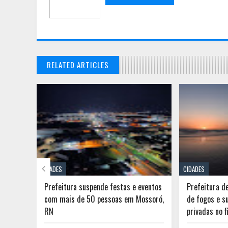
RELATED ARTICLES

CIDADES
CIDADES
 do RN
Prefeitura suspende festas e eventos
Prefeitura d
no por
com mais de 50 pessoas em Mossoró,
de fogos e s
RN
privadas no 