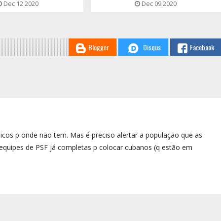
Dec 12 2020
Dec 09 2020
Blogger
Disqus
Facebook
cos p onde não tem. Mas é preciso alertar a população que as
de equipes de PSF já completas p colocar cubanos (q estão em