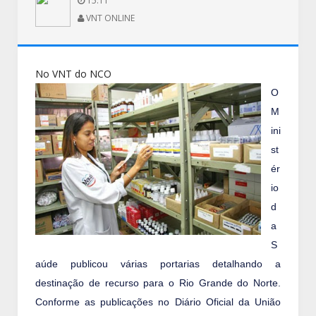
15:11
VNT ONLINE
No VNT do NCO
O
M
ini
st
ér
io
d
a
S
aúde publicou várias portarias detalhando a
destinação de recurso para o Rio Grande do Norte.
Conforme as publicações no Diário Oficial da União