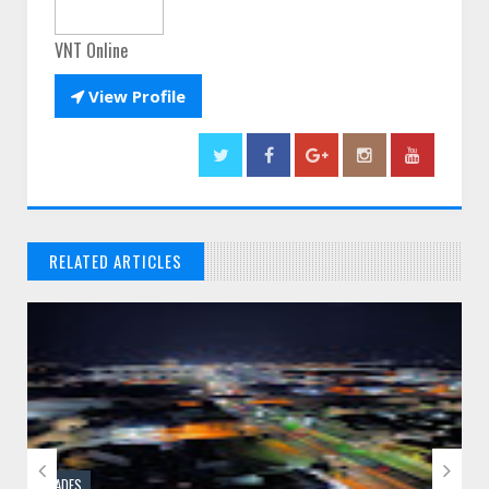
VNT Online

View Profile
RELATED ARTICLES
// THATS WHAT YOU MIGHT BE LOOKING FOR


CIDADES