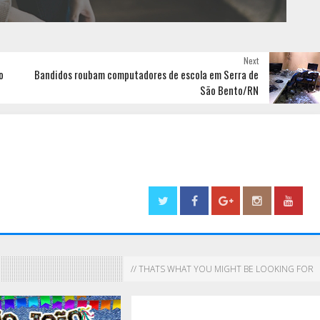
Next
o
Bandidos roubam computadores de escola em Serra de
São Bento/RN
// THATS WHAT YOU MIGHT BE LOOKING FOR