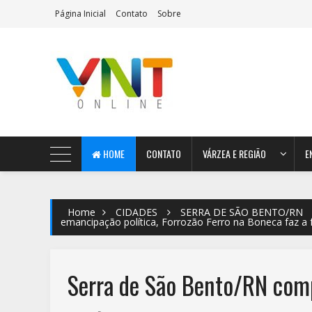
Página Inicial
Contato
Sobre
AeroMag Blogger Template
HOME
CONTATO
VÁRZEA E REGIÃO
E
Home
CIDADES
SERRA DE SÃO BENTO/RN
emancipação política, Forrozão Ferro na Boneca faz a 
Serra de São Bento/RN com