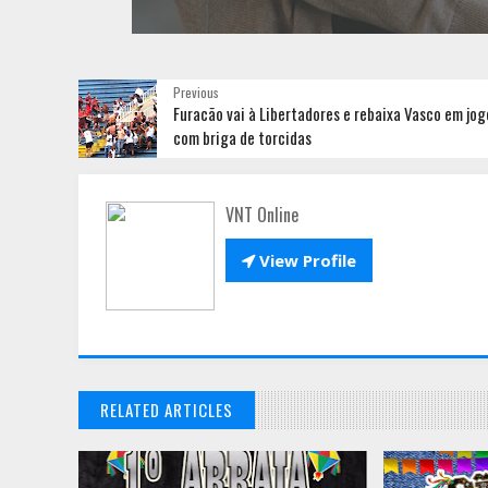
Previous
Furacão vai à Libertadores e rebaixa Vasco em jog
com briga de torcidas
VNT Online

View Profile
RELATED ARTICLES