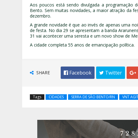
Aos poucos está sendo divulgada a programação do
Bento. Sem muitas novidades, a maior atração da fe
dezembro.
A grande novidade é que ao invés de apenas uma noit
de festa. No dia 29 se apresentam a banda Ararunense
31 vai acontecer uma seresta e um novo show de Mer
A cidade completa 55 anos de emancipação política.
SHARE
 Facebook
 Twitter

Tags
CIDADES
SERRA DE SÃO BENTO/RN
VNT AGI