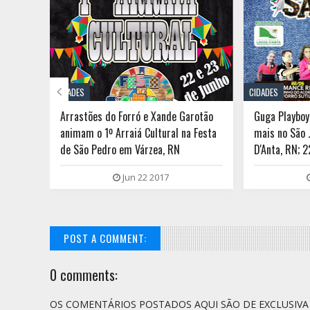

CIDADES
CIDADES
el do
Arrastões do Forró e Xande Garotão
Guga Playboy,
animam o 1º Arraiá Cultural na Festa
mais no São 
no com
de São Pedro em Várzea, RN
D'Anta, RN; 2
Jun 22 2017
POST A COMMENT:
0 comments:
OS COMENTÁRIOS POSTADOS AQUI SÃO DE EXCLUSIV