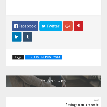
 Facebook
 Twitter




Tags
COPA DO MUNDO 2014
Next
Postagem mais recente