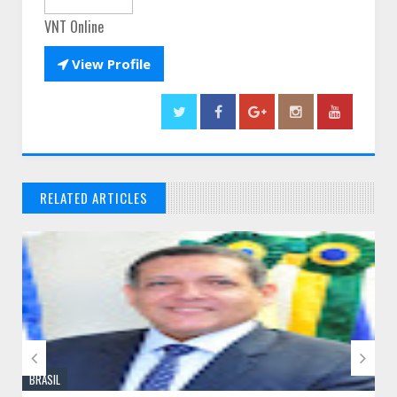
VNT Online

View Profile
RELATED ARTICLES
// THATS WHAT YOU MIGHT BE LOOKING FOR


BRASIL