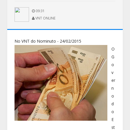
09:31
VNT ONLINE
No VNT do Nominuto - 24/02/2015
O
G
o
v
er
n
o
d
o
E
st