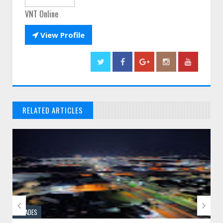
VNT Online

View Profile
RELATED ARTICLES
// THATS WHAT YOU MIGHT BE LOOKING FOR


CIDADES