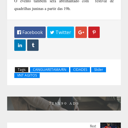
O evento também será abrilhantado com festival de
quadrilhas juninas a partir das 19h.
 Facebook
 Twitter




Tags
CANGUARETAMA/RN
CIDADES
Slider
VNT AGITOS
Next