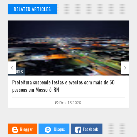
RELATED ARTICLES
// THATS WHAT YOU MIGHT BE LOOKING FOR


CIDADES
Prefeitura suspende festas e eventos com mais de 50
pessoas em Mossoró, RN
Dec 18 2020
Blogger
Disqus
Facebook