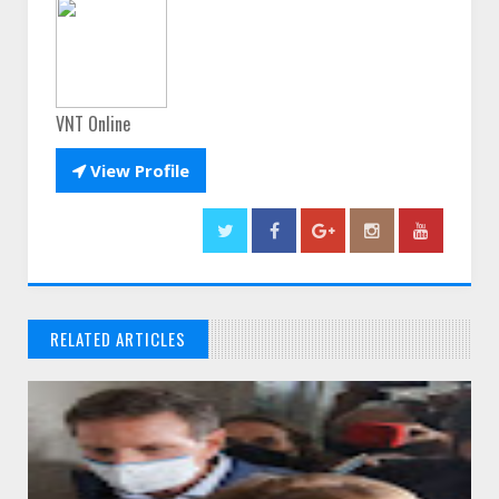
VNT Online

View Profile
RELATED ARTICLES
// THATS WHAT YOU MIGHT BE LOOKING FOR