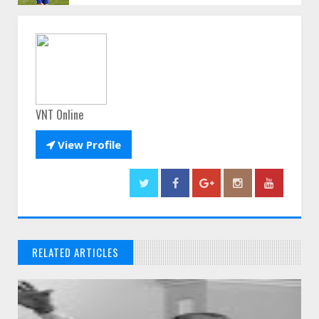
VNT Online

View Profile
RELATED ARTICLES
// THATS WHAT YOU MIGHT BE LOOKING FOR