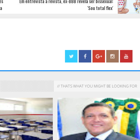
es
Em entrevista a revista, ex-BBB revela ser bissexual:
pa
'Sou total flex'
// THATS WHAT YOU MIGHT BE LOOKING FOR