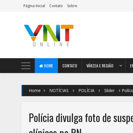
Página Inicial
Contato
Sobre
AeroMag Blogger Template
HOME
CONTATO
VÁRZEA E REGIÃO
E
Home
NOTÍCIAS
POLÍCIA
Slider
Políc
Polícia divulga foto de susp
clínicas no RN