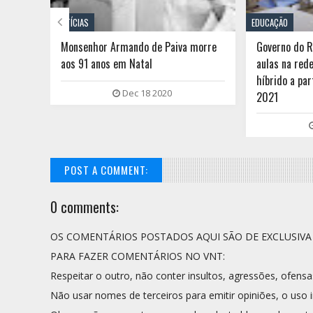

NOTÍCIAS
EDUCAÇÃO
são
Monsenhor Armando de Paiva morre
Governo do 
aos 91 anos em Natal
aulas na red
híbrido a par
Dec 18 2020
2021
POST A COMMENT:
0 comments:
OS COMENTÁRIOS POSTADOS AQUI SÃO DE EXCLUSIV
PARA FAZER COMENTÁRIOS NO VNT:
Respeitar o outro, não conter insultos, agressões, ofensa
Não usar nomes de terceiros para emitir opiniões, o uso i