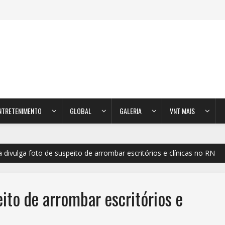
NTRETENIMENTO
GLOBAL
GALERIA
VNT MAIS
ia divulga foto de suspeito de arrombar escritórios e clínicas no RN
eito de arrombar escritórios e