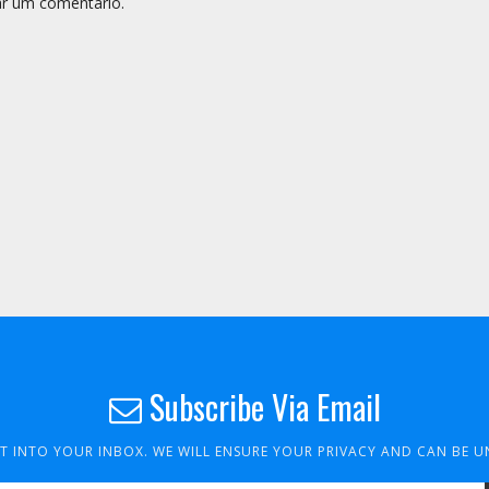
r um comentário.
Subscribe Via Email
HT INTO YOUR INBOX. WE WILL ENSURE YOUR PRIVACY AND CAN BE 