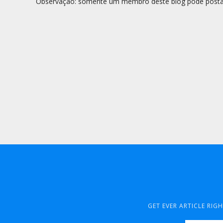
Observação: somente um membro deste blog pode posta
GET EVER ARTICLE RIG