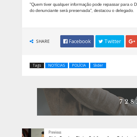
"Quem tiver qualquer informação pode repassar para o D
do denunciante será preservada", destacou o delegado.
SHARE
 Facebook
 Twitter

Tags
NOTÍCIAS
POLÍCIA
Slider
Previous