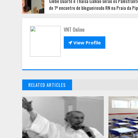
Glebe Duarte e Thaisa Galvão serão os Palestrant
do 1º encontro de blogueirosdo RN na Praia da Pi
VNT Online

View Profile
RELATED ARTICLES