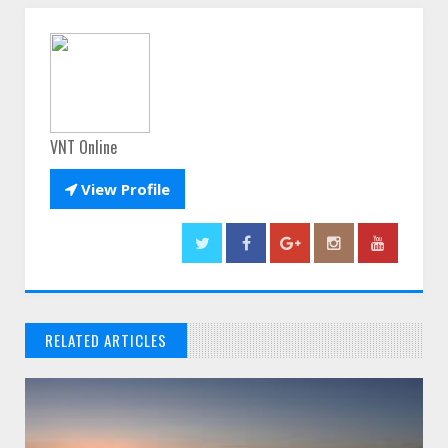
VNT Online

View Profile
RELATED ARTICLES
// THATS WHAT YOU MIGHT BE LOOKING FOR