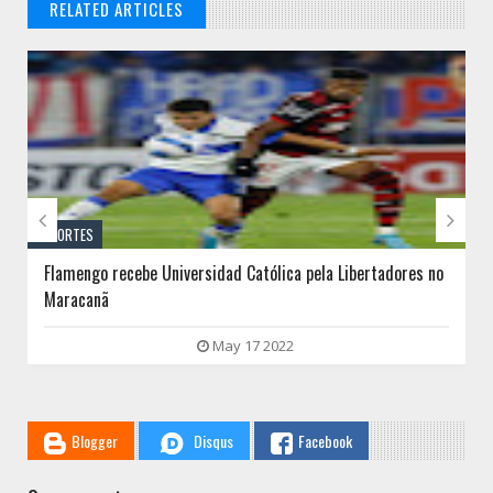
RELATED ARTICLES
// THATS WHAT YOU MIGHT BE LOOKING FOR


ESPORTES
Flamengo recebe Universidad Católica pela Libertadores no
Maracanã
May 17 2022
Blogger
Disqus
Facebook