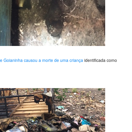
de Goianinha causou a morte de u
ma criança
identificada como