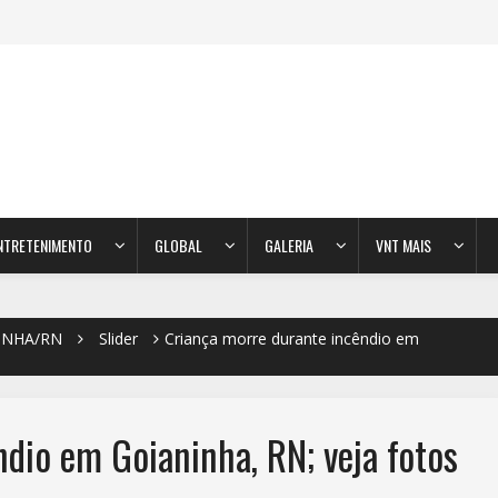
NTRETENIMENTO
GLOBAL
GALERIA
VNT MAIS
INHA/RN
Slider
Criança morre durante incêndio em
dio em Goianinha, RN; veja fotos