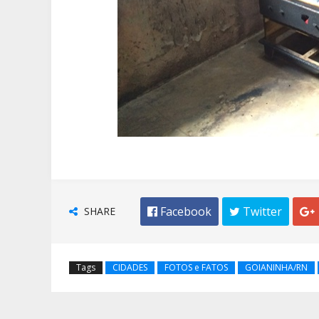
SHARE
 Facebook
 Twitter

Tags
CIDADES
FOTOS e FATOS
GOIANINHA/RN