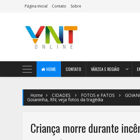
Página Inicial
Contato
Sobre
AeroMag Blogger Template
HOME
CONTATO
VÁRZEA E REGIÃO
E
Home
CIDADES
FOTOS e FATOS
GOIAN
Goianinha, RN; veja fotos da tragédia
Criança morre durante incên