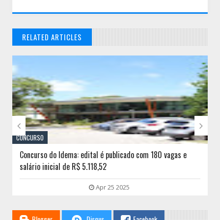
RELATED ARTICLES
// THATS WHAT YOU MIGHT BE LOOKING FOR


CONCURSO
Concurso do Idema: edital é publicado com 180 vagas e
salário inicial de R$ 5.118,52
Apr 25 2025
Blogger
Disqus
Facebook