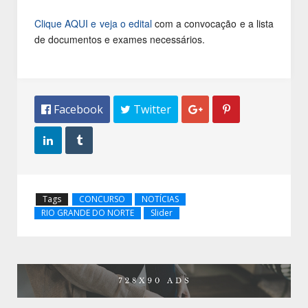
Clique AQUI e veja o edital
com a convocação e a lista
de documentos e exames necessários.
 Facebook
 Twitter




Tags
CONCURSO
NOTÍCIAS
RIO GRANDE DO NORTE
Slider