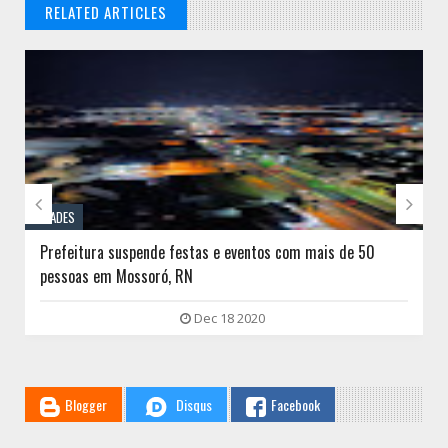
RELATED ARTICLES
// THATS WHAT YOU MIGHT BE LOOKING FOR


CIDADES
Prefeitura suspende festas e eventos com mais de 50
pessoas em Mossoró, RN
Dec 18 2020
Blogger
Disqus
Facebook