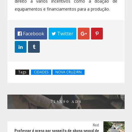
direito a vários incentivos como a doação de
equipamentos e financiamentos para a produção.
 Facebook
 Twitter




Tags
CIDADES
NOVA CRUZ/RN
Next
Professor é preso por suspeita de abuso sexual de