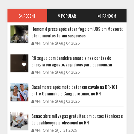
RECENT
POPULAR
RANDOM
Homem é preso após atear fogo em UBS em Mossoró;
atendimentos foram suspensos
VNT Online
Aug 04 2026
RN segue com bandeira amarela nas contas de
energia em agosto; veja dicas para economizar
VNT Online
Aug 04 2026
Casal morre após moto bater em cavalo na BR-101
entre Goianinha e Canguaretama, no RN
VNT Online
Aug 03 2026
Senac abre mil vagas gratuitas em cursos técnicos e
de qualificação profissional no RN
VNT Online
Jul 31 2026