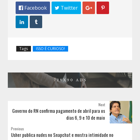
 Facebook
 Twitter




Tags
ISSO É CURIOSO!
Next
Governo do RN confirma pagamento de abril para os
dias 6, 9 e 10 de maio
Previous
Usher publica nudes no Snapchat e mostra intimidade no