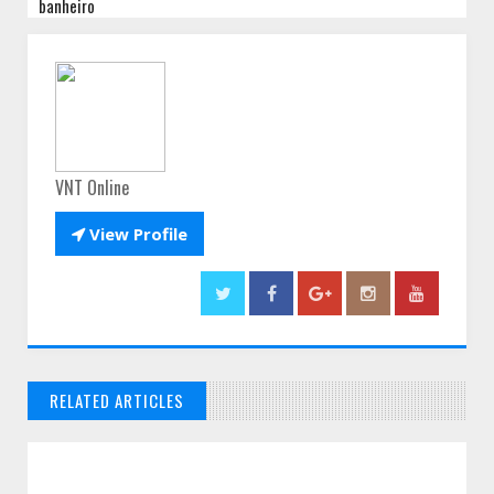
banheiro
VNT Online

View Profile
RELATED ARTICLES
// THATS WHAT YOU MIGHT BE LOOKING FOR