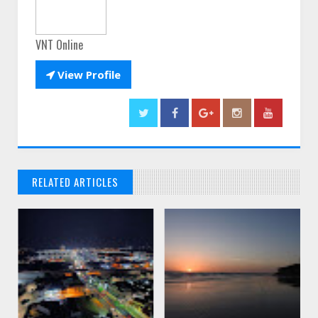
VNT Online

View Profile
RELATED ARTICLES
// THATS WHAT YOU MIGHT BE LOOKING FOR