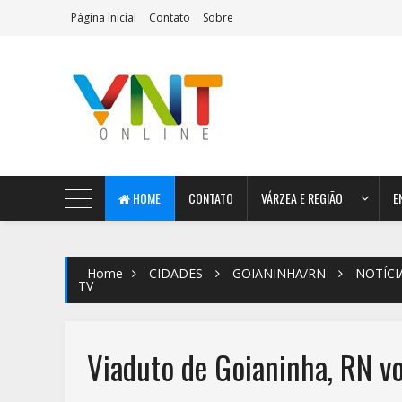
Página Inicial
Contato
Sobre
AeroMag Blogger Template
HOME
CONTATO
VÁRZEA E REGIÃO
E
Home
CIDADES
GOIANINHA/RN
NOTÍCI
TV
Viaduto de Goianinha, RN v