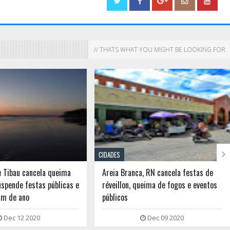
// THATS WHAT YOU MIGHT BE LOOKING FOR

CIDADES
e Tibau cancela queima
Areia Branca, RN cancela festas de
uspende festas públicas e
réveillon, queima de fogos e eventos
fim de ano
públicos
Dec 12 2020
Dec 09 2020