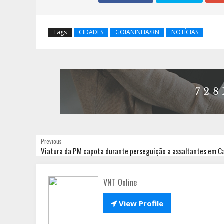
Tags
CIDADES
GOIANINHA/RN
NOTÍCIAS
Previous
Viatura da PM capota durante perseguição a assaltantes em C
VNT Online

View Profile