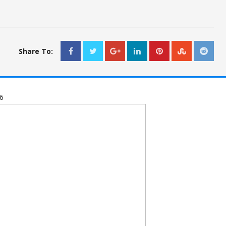
Share To:
6