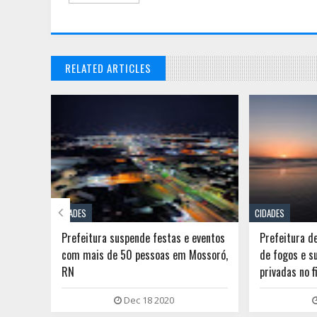
RELATED ARTICLES

CIDADES
CIDADES
 do RN
Prefeitura suspende festas e eventos
Prefeitura d
no por
com mais de 50 pessoas em Mossoró,
de fogos e s
RN
privadas no 
Dec 18 2020