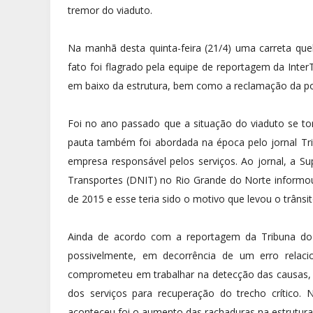
tremor do viaduto.
Na manhã desta quinta-feira (21/4) uma carreta que
fato foi flagrado pela equipe de reportagem da Inter
em baixo da estrutura, bem como a reclamação da 
Foi no ano passado que a situação do viaduto se 
pauta também foi abordada na época pelo jornal Tri
empresa responsável pelos serviços. Ao jornal, a S
Transportes (DNIT) no Rio Grande do Norte informou
de 2015 e esse teria sido o motivo que levou o trânsit
Ainda de acordo com a reportagem da Tribuna do 
possivelmente, em decorrência de um erro relaci
comprometeu em trabalhar na detecção das causas, e
dos serviços para recuperação do trecho crítico.
aconteceu foi o aumento das rachaduras na estrutur