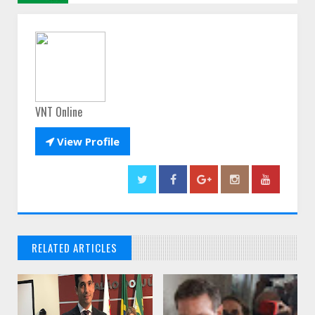
VNT Online

View Profile
RELATED ARTICLES
// THATS WHAT YOU MIGHT BE LOOKING FOR