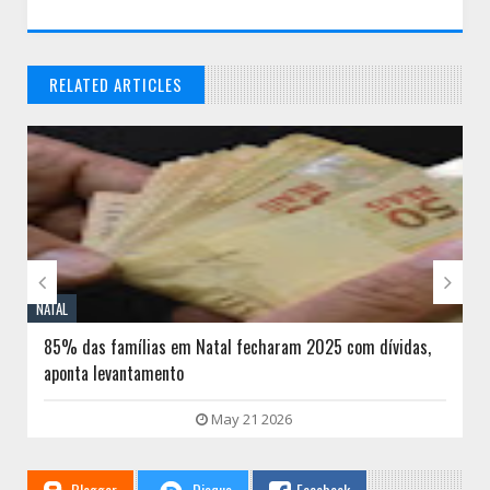
RELATED ARTICLES
// THATS WHAT YOU MIGHT BE LOOKING FOR


NATAL
85% das famílias em Natal fecharam 2025 com dívidas,
aponta levantamento
May 21 2026
Blogger
Disqus
Facebook