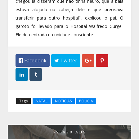
chegou lá disseram que não tinha neuro, que a bala
estava alojada na cabeça dele e que precisava
transferir para outro hospital", explicou o pai. O
garoto foi levado para o Hospital Walfredo Gurgel.
Ele deu entrada na unidade consciente.
 Facebook
 Twitter




Tags
NATAL
NOTÍCIAS
POLÍCIA