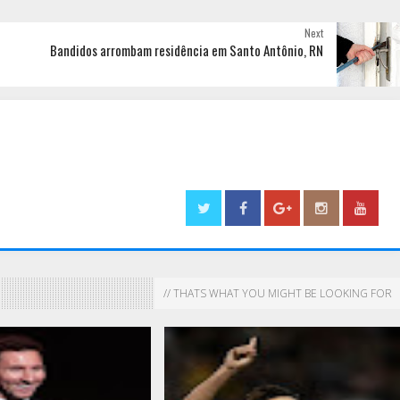
Next
Bandidos arrombam residência em Santo Antônio, RN
// THATS WHAT YOU MIGHT BE LOOKING FOR