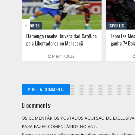

ESPORTES
ESPORTES
 etapa
Flamengo recebe Universidad Católica
Esportes Mes
rfe e
pela Libertadores no Maracanã
ganha 7ª Bol
título
May 17 2022
POST A COMMENT:
0 comments:
OS COMENTÁRIOS POSTADOS AQUI SÃO DE EXCLUSIV
PARA FAZER COMENTÁRIOS NO VNT:
Respeitar o outro, não conter insultos, agressões, ofensa