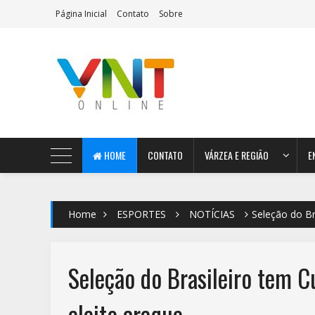
Página Inicial
Contato
Sobre
AeroMag Blogger Template
HOME
CONTATO
VÁRZEA E REGIÃO
E
Home
ESPORTES
NOTÍCIAS
Seleção do Br
Seleção do Brasileiro tem C
eleito craque