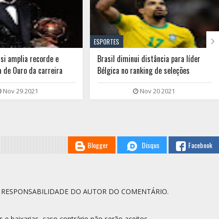

ESPORTES
si amplia recorde e
Brasil diminui distância para líder
a de Ouro da carreira
Bélgica no ranking de seleções
Nov 29 2021
Nov 20 2021
Blogger
Disqus
Facebook
A RESPONSABILIDADE DO AUTOR DO COMENTÁRIO.
s e baixarias, caso contrário não serão aceitos.