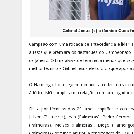
Gabriel Jesus (e) e técnico Cuca 
Campeão com uma rodada de antecedência e líder is
a festa que premiará os destaques do Campeonato Bra
de Janeiro. O time alviverde terá nada menos que se
melhor técnico e Gabriel Jesus eleito o craque após a
O Flamengo foi a segunda equipe a ceder mais nomes
Atlético-MG completam a relação, com um jogador c
Eleita por técnicos dos 20 times, capitães e centen
Jaílson (Palmeiras); Jean (Palmeiras), Pedro Geromel
(Palmeiras), Moisés (Palmeiras), Diego (Flamengo
(Palmeiras) - segundo apurou a reportagem do UOL E