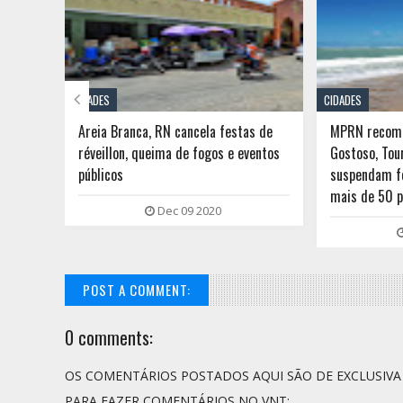

CIDADES
CIDADES
ueima
Areia Branca, RN cancela festas de
MPRN recome
licas e
réveillon, queima de fogos e eventos
Gostoso, Tou
públicos
suspendam f
mais de 50 
Dec 09 2020
POST A COMMENT:
0 comments:
OS COMENTÁRIOS POSTADOS AQUI SÃO DE EXCLUSIV
PARA FAZER COMENTÁRIOS NO VNT: