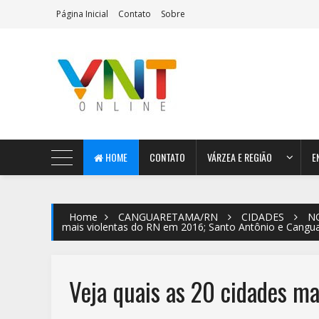
Página Inicial
Contato
Sobre
AeroMag Blogger Template
HOME
CONTATO
VÁRZEA E REGIÃO
E
Home
CANGUARETAMA/RN
CIDADES
N
mais violentas do RN em 2016; Santo Antônio e Cangua
Veja quais as 20 cidades ma