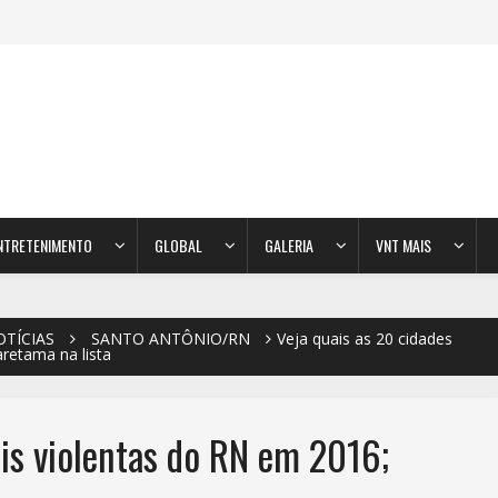
NTRETENIMENTO
GLOBAL
GALERIA
VNT MAIS
OTÍCIAS
SANTO ANTÔNIO/RN
Veja quais as 20 cidades
retama na lista
is violentas do RN em 2016;