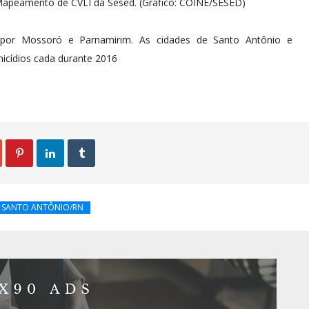
apeamento de CVLI da Sesed. (Gráfico: COINE/SESED)
a por Mossoró e Parnamirim. As cidades de Santo Antônio e
cídios cada durante 2016



SANTO ANTÔNIO/RN