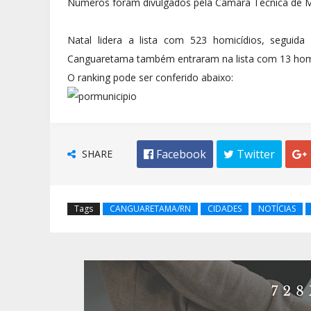
Números foram divulgados pela Câmara Técnica de M
Natal lidera a lista com 523 homicídios, seguid
Canguaretama também entraram na lista com 13 homi
O ranking pode ser conferido abaixo:
SHARE
 Facebook
 Twitter

Tags
CANGUARETAMA/RN
CIDADES
NOTÍCIAS