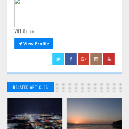
VNT Online

View Profile
RELATED ARTICLES
// THATS WHAT YOU MIGHT BE LOOKING FOR