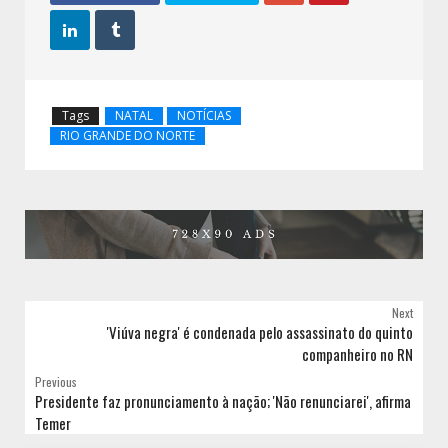


Tags
NATAL
NOTÍCIAS
RIO GRANDE DO NORTE
Next
'Viúva negra' é condenada pelo assassinato do quinto
companheiro no RN
Previous
Presidente faz pronunciamento à nação; 'Não renunciarei', afirma
Temer