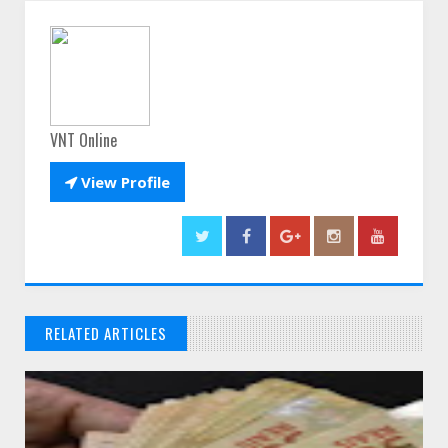
VNT Online

View Profile
RELATED ARTICLES
// THATS WHAT YOU MIGHT BE LOOKING FOR