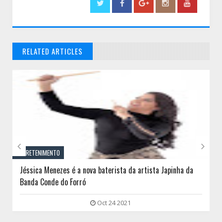
RELATED ARTICLES
// THATS WHAT YOU MIGHT BE LOOKING FOR


ENTRETENIMENTO
Jéssica Menezes é a nova baterista da artista Japinha da
Banda Conde do Forró
Oct 24 2021