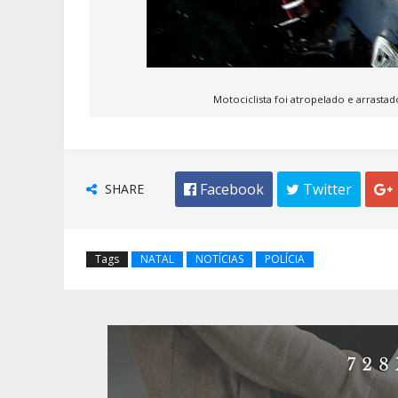
Motociclista foi atropelado e arrasta
SHARE
 Facebook
 Twitter

Tags
NATAL
NOTÍCIAS
POLÍCIA