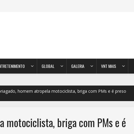
NTRETENIMENTO
GLOBAL
GALERIA
VNT MAIS
riagado, homem atropela motociclista, briga com PMs e é preso
 motociclista, briga com PMs e é