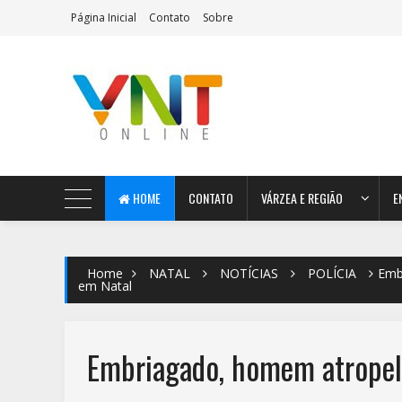
Página Inicial
Contato
Sobre
AeroMag Blogger Template
HOME
CONTATO
VÁRZEA E REGIÃO
E
Home
NATAL
NOTÍCIAS
POLÍCIA
Emb
em Natal
Embriagado, homem atropela