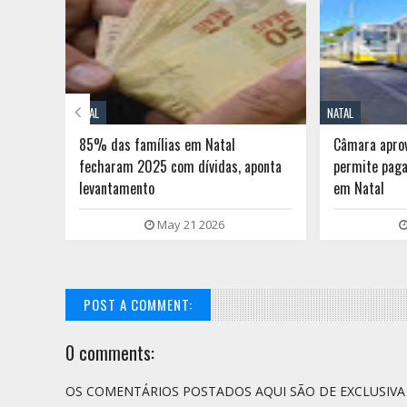

NATAL
NATAL
va
85% das famílias em Natal
Câmara aprov
fecharam 2025 com dívidas, aponta
permite paga
levantamento
em Natal
May 21 2026
POST A COMMENT:
0 comments:
OS COMENTÁRIOS POSTADOS AQUI SÃO DE EXCLUSIV