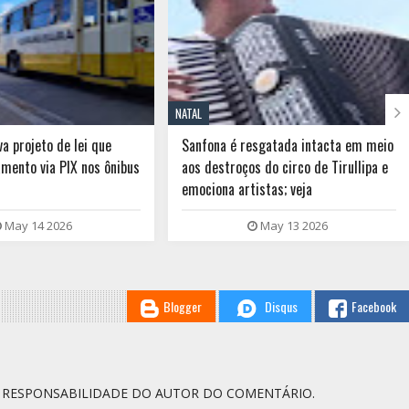

NATAL
a projeto de lei que
Sanfona é resgatada intacta em meio
mento via PIX nos ônibus
aos destroços do circo de Tirullipa e
emociona artistas; veja
May 14 2026
May 13 2026
Blogger
Disqus
Facebook
A RESPONSABILIDADE DO AUTOR DO COMENTÁRIO.