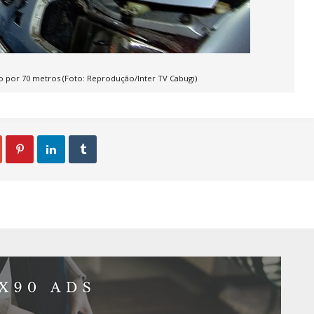
do por 70 metros (Foto: Reprodução/Inter TV Cabugi)


