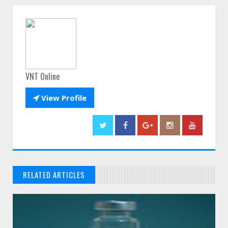
VNT Online

View Profile
RELATED ARTICLES
// THATS WHAT YOU MIGHT BE LOOKING FOR