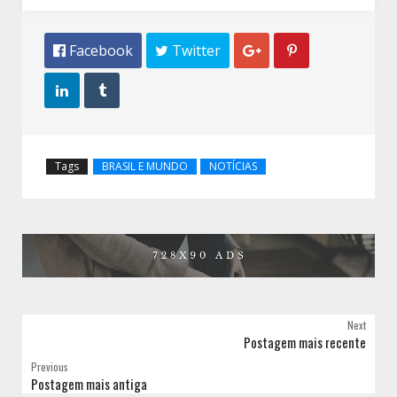
 Facebook
 Twitter




Tags
BRASIL E MUNDO
NOTÍCIAS
Next
Postagem mais recente
Previous
Postagem mais antiga