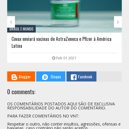


BRASIL E MUNDO
Covax enviará vacinas de AstraZeneca e Pfizer à América
Latina
Feb 01 2021
Blogger
Disqus
Facebook
0 comments:
OS COMENTÁRIOS POSTADOS AQUI SÃO DE EXCLUSIVA
RESPONSABILIDADE DO AUTOR DO COMENTÁRIO.
PARA FAZER COMENTÁRIOS NO VNT:
Respeitar o outro, não conter insultos, agressões, ofensas e
baixarias, caso contrário não serão aceitos.