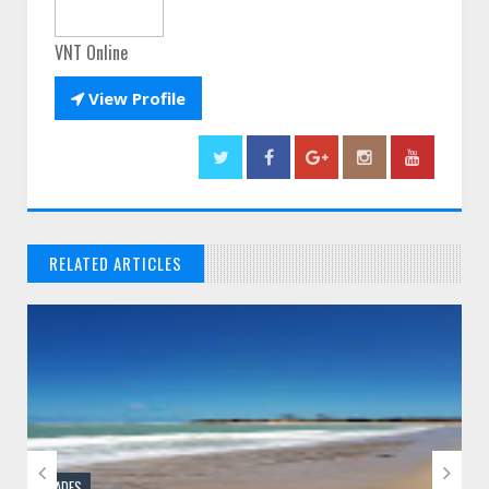
VNT Online

View Profile
RELATED ARTICLES
// THATS WHAT YOU MIGHT BE LOOKING FOR


CIDADES