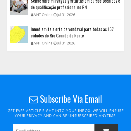
Senac abre mil vagas gratuitas em cursos técnicos e
de qualificação profissional no RN
VNT Online
Jul 31 2026
Inmet emite alerta de vendaval para todas as 167
cidades do Rio Grande do Norte
VNT Online
Jul 31 2026
Subscribe Via Email
GET EVER ARTICLE RIGHT INTO YOUR INBOX. WE WILL ENSURE
YOUR PRIVACY AND CAN BE UNSUBSCRIBED ANYTIME.