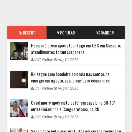
RECENT
POPULAR
RANDOM
Homem é preso após atear fogo em UBS em Mossoró;
atendimentos foram suspensos
VNT Online
Aug 04 2026
RN segue com bandeira amarela nas contas de
energia em agosto; veja dicas para economizar
VNT Online
Aug 04 2026
Casal morre após moto bater em cavalo na BR-101
entre Goianinha e Canguaretama, no RN
VNT Online
Aug 03 2026
Senac abre mil vagas gratuitas em cursos técnicos e