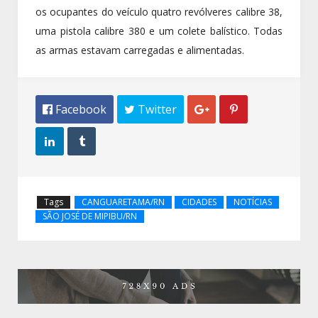
os ocupantes do veículo quatro revólveres calibre 38,
uma pistola calibre 380 e um colete balístico. Todas
as armas estavam carregadas e alimentadas.
 Facebook
 Twitter




Tags
CANGUARETAMA/RN
CIDADES
NOTÍCIAS
SÃO JOSÉ DE MIPIBU/RN