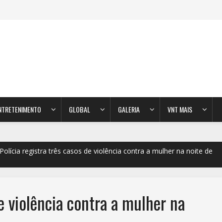
NTRETENIMENTO
GLOBAL
GALERIA
VNT MAIS
Polícia registra três casos de violência contra a mulher na noite de
de violência contra a mulher na