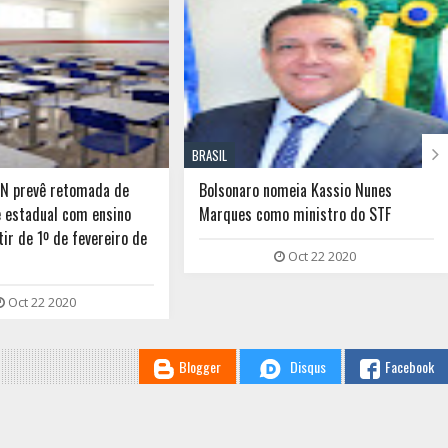

BRASIL
RN prevê retomada de
Bolsonaro nomeia Kassio Nunes
e estadual com ensino
Marques como ministro do STF
tir de 1º de fevereiro de
Oct 22 2020
Oct 22 2020
Blogger
Disqus
Facebook