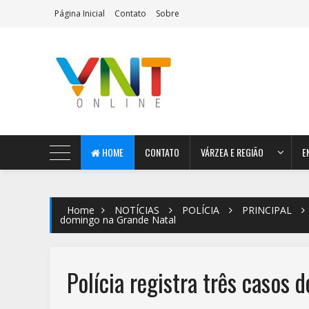
Página Inicial
Contato
Sobre
AeroMag Blogger Template
HOME
CONTATO
VÁRZEA E REGIÃO
E
Home
NOTÍCIAS
POLÍCIA
PRINCIPAL
domingo na Grande Natal
Polícia registra três casos 