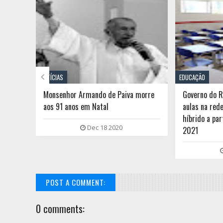

NOTÍCIAS
EDUCAÇÃO
são
Monsenhor Armando de Paiva morre
Governo do 
aos 91 anos em Natal
aulas na red
híbrido a par
Dec 18 2020
2021
POST A COMMENT:
0 comments: