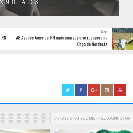
Next
o RN
ABC vence América-RN mais uma vez e se recupera na
Copa do Nordeste
// THATS WHAT YOU MIGHT BE LOOKING FOR