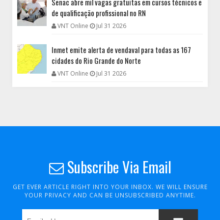
Senac abre mil vagas gratuitas em cursos técnicos e
de qualificação profissional no RN
VNT Online
Jul 31 2026
Inmet emite alerta de vendaval para todas as 167
cidades do Rio Grande do Norte
VNT Online
Jul 31 2026
Subscribe Via Email
GET EVER ARTICLE RIGHT INTO YOUR INBOX. WE WILL ENSURE
YOUR PRIVACY AND CAN BE UNSUBSCRIBED ANYTIME.