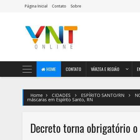
Página Inicial
Contato
Sobre
AeroMag Blogger Template
HOME
CONTATO
VÁRZEA E REGIÃO
E
Home
CIDADES
ESPÍRITO SANTO/RN
NO
máscaras em Espírito Santo, RN
Decreto torna obrigatório o