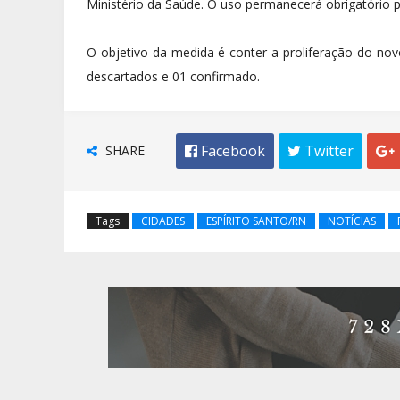
Ministério da Saúde. O uso permanecerá obrigatório 
O objetivo da medida é conter a proliferação do no
descartados e 01 confirmado.
SHARE
 Facebook
 Twitter

Tags
CIDADES
ESPÍRITO SANTO/RN
NOTÍCIAS