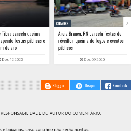

CIDADES
, RN cancela festas de
MPRN recomenda que São Miguel do
eima de fogos e eventos
Gostoso, Touros e Rio do Fogo
suspendam festas de fim de ano com
mais de 50 pessoas
Dec 09 2020
Dec 09 2020
Blogger
Disqus
Facebook
A RESPONSABILIDADE DO AUTOR DO COMENTÁRIO.
s e baixarias, caso contrário não serão aceitos.