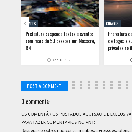

CIDADES
CIDADES
ventos
Prefeitura de Tibau cancela queima
Areia Branca
ossoró,
de fogos e suspende festas públicas e
réveillon, qu
privadas no fim de ano
públicos
Dec 12 2020
POST A COMMENT:
0 comments:
OS COMENTÁRIOS POSTADOS AQUI SÃO DE EXCLUSIV
PARA FAZER COMENTÁRIOS NO VNT:
Respeitar o outro, não conter insultos, agressões, ofensa