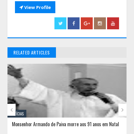

View Profile
RELATED ARTICLES
// THATS WHAT YOU MIGHT BE LOOKING FOR


NOTÍCIAS
Monsenhor Armando de Paiva morre aos 91 anos em Natal