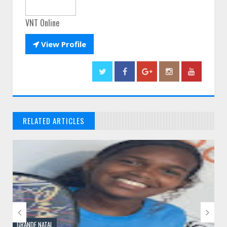
VNT Online

View Profile
RELATED ARTICLES
// THATS WHAT YOU MIGHT BE LOOKING FOR


GRANDE NATAL