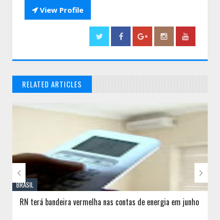

View Profile
RELATED ARTICLES
// THATS WHAT YOU MIGHT BE LOOKING FOR


BRASIL
RN terá bandeira vermelha nas contas de energia em junho