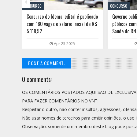

CONCURSO
CONCURSO
blicado
Governo publica editais de concursos
Inscrições n
 de R$
públicos com 565 vagas na área da
da rede muni
Saúde do RN
Mar 07 2025
POST A COMMENT:
0 comments:
OS COMENTÁRIOS POSTADOS AQUI SÃO DE EXCLUSIV
PARA FAZER COMENTÁRIOS NO VNT:
Respeitar o outro, não conter insultos, agressões, ofensa
Não usar nomes de terceiros para emitir opiniões, o uso i
Observação: somente um membro deste blog pode posta