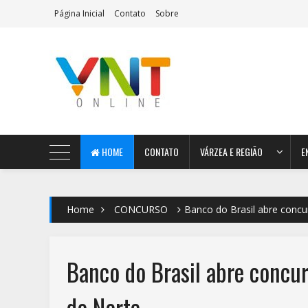
Página Inicial
Contato
Sobre
AeroMag Blogger Template
HOME
CONTATO
VÁRZEA E REGIÃO
E
Home
CONCURSO
Banco do Brasil abre conc
Banco do Brasil abre concu
do Norte