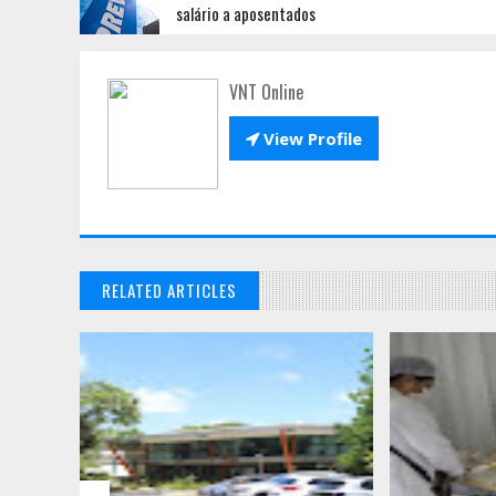
salário a aposentados
VNT Online

View Profile
RELATED ARTICLES