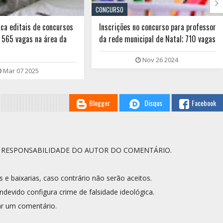

CONCURSO
o concurso para professor
Governo anuncia convocação de 1.607
cipal de Natal; 710 vagas
professores para a rede estadual;
veja a lista
Nov 26 2024
Jan 09 2026
Blogger
Disqus
Facebook
A RESPONSABILIDADE DO AUTOR DO COMENTÁRIO.
s e baixarias, caso contrário não serão aceitos.
ndevido configura crime de falsidade ideológica.
r um comentário.