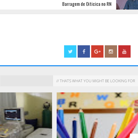
Barragem de Oiticica no RN
// THATS WHAT YOU MIGHT BE LOOKING FOR